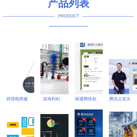
产品列表
PRODUCT
----------------
跨境电商服
深海利剑
南通网络创
腾讯云首次
务商:为产
法国F21重
收 网络技
公开计算力
品出海保驾
型鱼雷的技
术服务的机
产品矩阵
护航的数字
术革新与网
遇与行动指
以自研驱动
护航者
络化未来
南
软硬件协