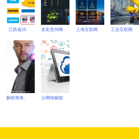
同，提升网
络技术服务
新高度
江西省25
多彩贵州网
上海互联网
工业互联网
个“5G+工
优秀服务商
软件集团
智能制造发
业互联
与两大省级
高端协同管
展的基础与
网”典型应
标杆项目，
理软件产品
网络技术服
用案例深度
贵州电商云
和咨询服务
务的支撑作
分析 网络
技术实力获
提供商
用
技术服务的
权威认定
核心支撑
解析商务、
云网络赋能
技术、互联
平板电脑
网、网络及
打造无缝网
网络技术服
络技术服务
务的核心概
新体验