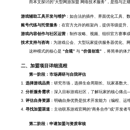
而本文探讨的“大型网游加盟 网络技术服务”，是指与
游戏辅助工具开发与维护
：如合法的插件、界面优化工具、
账号代练与托管服务
：在官方允许的框架内，提供等级提升
游戏内容创作与社区运营
：制作攻略、视频、组织官方赛事
技术支持与咨询
：为游戏公会、大型玩家提供服务器优化、
这种模式的核心是
“合规”
与
“价值创造”
，将简单的体
二、加盟项目详细流程
第一阶段：市场调研与自我评估
1.
选择游戏品类
：研究市场，选择生命周期长、玩家基数大、
2.
分析服务需求
：深入目标游戏社区，了解玩家的核心痛点
3.
评估自身资源
：明确自身优势是技术开发能力（编程、运
4.
寻找加盟渠道
：主动联系游戏官网的“商务合作”或“开发者
第二阶段：申请加盟与资质审核