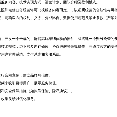
括服务内容、技术实现方式、运营计划、团队介绍及盈利模式。
执照和电信业务经营许可（视服务内容而定），以证明经营的合法性与可
议，明确双方的权利、义务、分成比例、数据使用规范及禁止条款（严禁
，开发一个合规的、能提高玩家UI体验的插件，或搭建一个账号托管的
的技术规范，绝不涉及内存修改、协议破解等违规操作，并通过官方的安
建用户管理系统、支付系统和客服系统。
进行合规宣传，建立品牌可信度。
视频来吸引目标用户，展示服务价值。
期和安全保障措施（如账号保险、隐私协议）。
，收集反馈以优化服务。