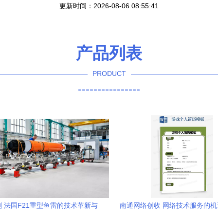
更新时间：2026-08-06 08:55:41
产品列表
PRODUCT
----------------
 法国F21重型鱼雷的技术革新与
南通网络创收 网络技术服务的