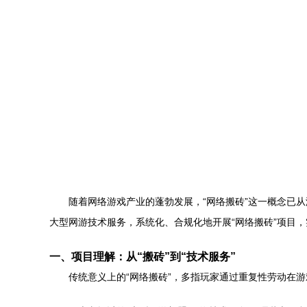
随着网络游戏产业的蓬勃发展，“网络搬砖”这一概念已
大型网游技术服务，系统化、合规化地开展“网络搬砖”项目
一、项目理解：从“搬砖”到“技术服务”
传统意义上的“网络搬砖”，多指玩家通过重复性劳动在