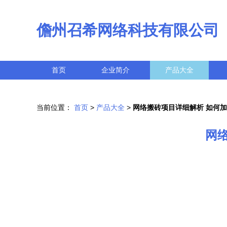
儋州召希网络科技有限公司
首页
企业简介
产品大全
当前位置：
首页
>
产品大全
>
网络搬砖项目详细解析 如何
网