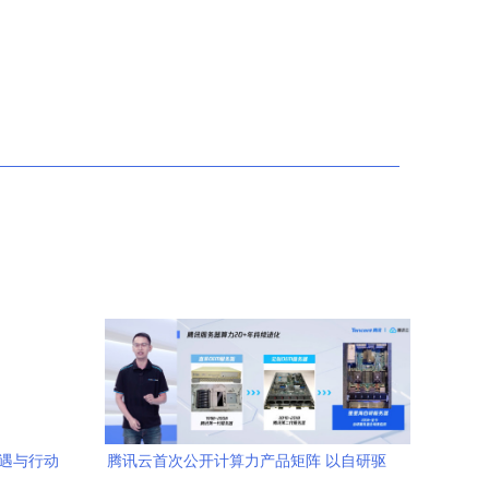
机遇与行动
腾讯云首次公开计算力产品矩阵 以自研驱