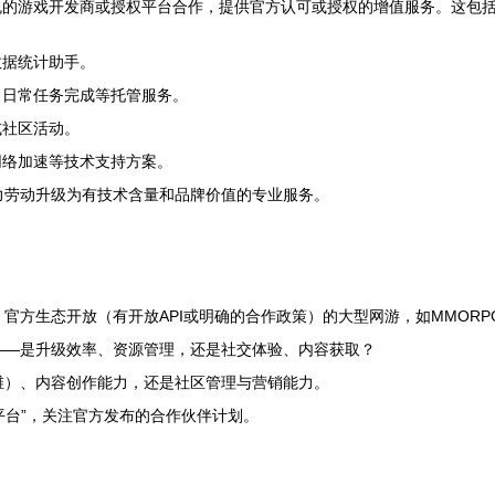
正规的游戏开发商或授权平台合作，提供官方认可或授权的增值服务。这包
数据统计助手。
、日常任务完成等托管服务。
或社区活动。
网络加速等技术支持方案。
力劳动升级为有技术含量和品牌价值的专业服务。
官方生态开放（有开放API或明确的合作政策）的大型网游，如MMORP
——是升级效率、资源管理，还是社交体验、内容获取？
维）、内容创作能力，还是社区管理与营销能力。
平台”，关注官方发布的合作伙伴计划。