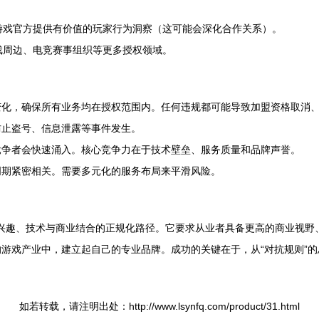
。
游戏官方提供有价值的玩家行为洞察（这可能会深化合作关系）。
戏周边、电竞赛事组织等更多授权领域。
变化，确保所有业务均在授权范围内。任何违规都可能导致加盟资格取消
防止盗号、信息泄露等事件发生。
竞争者会快速涌入。核心竞争力在于技术壁垒、服务质量和品牌声誉。
周期紧密相关。需要多元化的服务布局来平滑风险。
条将兴趣、技术与商业结合的正规化路径。它要求从业者具备更高的商业视
游戏产业中，建立起自己的专业品牌。成功的关键在于，从“对抗规则”的
如若转载，请注明出处：http://www.lsynfq.com/product/31.html