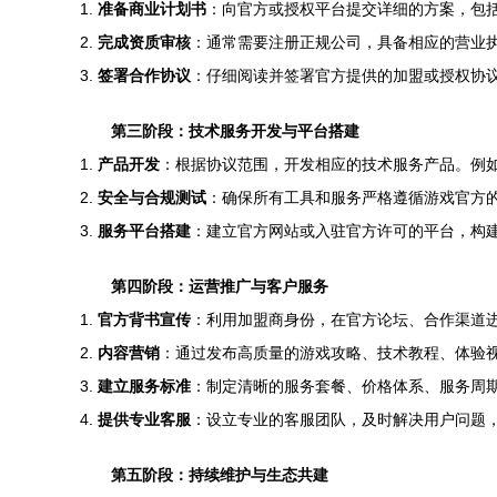
1.
准备商业计划书
：向官方或授权平台提交详细的方案，包
2.
完成资质审核
：通常需要注册正规公司，具备相应的营业
3.
签署合作协议
：仔细阅读并签署官方提供的加盟或授权协
第三阶段：技术服务开发与平台搭建
1.
产品开发
：根据协议范围，开发相应的技术服务产品。例如
2.
安全与合规测试
：确保所有工具和服务严格遵循游戏官方
3.
服务平台搭建
：建立官方网站或入驻官方许可的平台，构
第四阶段：运营推广与客户服务
1.
官方背书宣传
：利用加盟商身份，在官方论坛、合作渠道
2.
内容营销
：通过发布高质量的游戏攻略、技术教程、体验
3.
建立服务标准
：制定清晰的服务套餐、价格体系、服务周
4.
提供专业客服
：设立专业的客服团队，及时解决用户问题
第五阶段：持续维护与生态共建