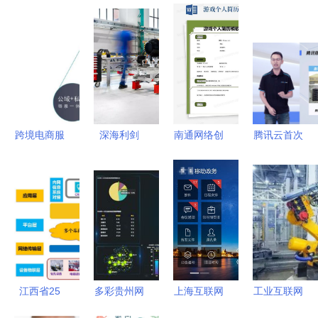
跨境电商服
深海利剑
南通网络创
腾讯云首次
务商:为产
法国F21重
收 网络技
公开计算力
品出海保驾
型鱼雷的技
术服务的机
产品矩阵
护航的数字
术革新与网
遇与行动指
以自研驱动
护航者
络化未来
南
软硬件协
同，提升网
络技术服务
新高度
江西省25
多彩贵州网
上海互联网
工业互联网
个“5G+工
优秀服务商
软件集团
智能制造发