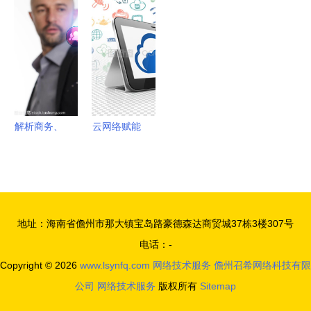
业互联
与两大省级
高端协同管
展的基础与
网”典型应
标杆项目，
理软件产品
网络技术服
用案例深度
贵州电商云
和咨询服务
务的支撑作
分析 网络
技术实力获
提供商
用
技术服务的
权威认定
核心支撑
解析商务、
云网络赋能
技术、互联
平板电脑
网、网络及
打造无缝网
网络技术服
络技术服务
务的核心概
新体验
地址：海南省儋州市那大镇宝岛路豪德森达商贸城37栋3楼307号
念与关系
电话：-
Copyright © 2026
www.lsynfq.com
网络技术服务
儋州召希网络科技有限
公司
网络技术服务
版权所有
Sitemap